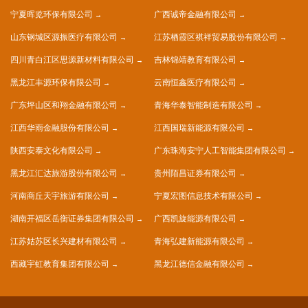
宁夏晖览环保有限公司
广西诚帝金融有限公司
山东钢城区源振医疗有限公司
江苏栖霞区祺祥贸易股份有限公司
四川青白江区思源新材料有限公司
吉林锦靖教育有限公司
黑龙江丰源环保有限公司
云南恒鑫医疗有限公司
广东坪山区和翔金融有限公司
青海华泰智能制造有限公司
江西华雨金融股份有限公司
江西国瑞新能源有限公司
陕西安泰文化有限公司
广东珠海安宁人工智能集团有限公司
黑龙江汇达旅游股份有限公司
贵州陌昌证券有限公司
河南商丘天宇旅游有限公司
宁夏宏图信息技术有限公司
湖南开福区岳衡证券集团有限公司
广西凯旋能源有限公司
江苏姑苏区长兴建材有限公司
青海弘建新能源有限公司
西藏宇虹教育集团有限公司
黑龙江德信金融有限公司